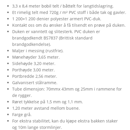
3,3
x 8,4
meter
bobil
telt
/
båttelt
for
langtidslagring
.
Et
rimelig
telt
med
720g
/
m²
PVC
stoff
i både
tak og
gavler
.
1 200×1 200 denier polyester armert PVC-duk.
Kontakt oss om du ønsker å få tilsendt en prøve på duken.
Duken
er
vanntett
og
slitesterk
. PVC duken er
brandgodkendt BS7837 (Brittisk standard
brandgodkendelse).
Maljer i messing (rustfrie).
Mønehøyder
3,65 meter
.
Sidehøyde
3,20 meter
.
Port
høyde
3,00 meter
.
Port
bredde
2,56 meter
.
Galvanisert
stålramme
.
Tube
dimensjon
:
70mmx
43mm
og
25mm
i rammene
for
de
rygger
.
Røret
tykkelse
på 1,5
mm
og 1,1
mm
.
1,20 meter
avstand
mellom
buene.
Farge
grå
.
For ekstra
stabilitet
,
kan du
kjøpe
ekstra
bakken
staker
og
10m
lange
storm
linjer
.