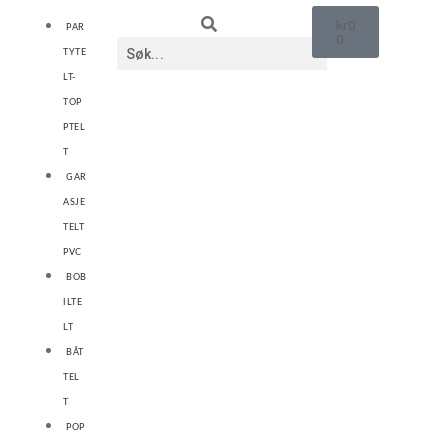
kr
0
PAR
0
TYTE
LT-
TOP
PTEL
T
GAR
ASJE
TELT
PVC
BOB
ILTE
LT
BÅT
TEL
T
POP