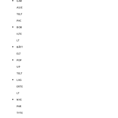
GAR
ASJE
TELT
PVC
BOB
ILTE
LT
BÅTT
ELT
POP
UP
TELT
LAG
ERTE
LT
NYE
PAR
TYTE