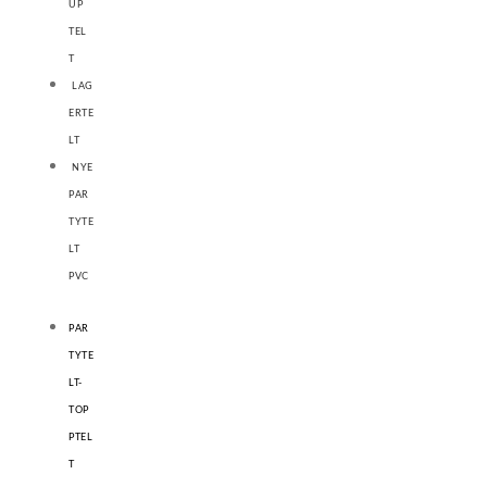
UP
TEL
T
LAG
ERTE
LT
NYE
PAR
TYTE
LT
PVC
PAR
TYTE
LT-
TOP
PTEL
T