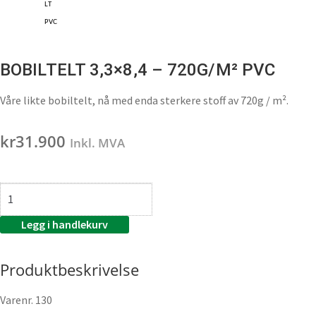
LT
PVC
BOBILTELT 3,3×8,4 – 720G/M² PVC
Våre likte bobiltelt, nå med enda sterkere stoff av 720g / m².
kr
31.900
Inkl. MVA
Legg i handlekurv
Produktbeskrivelse
Varenr.
130